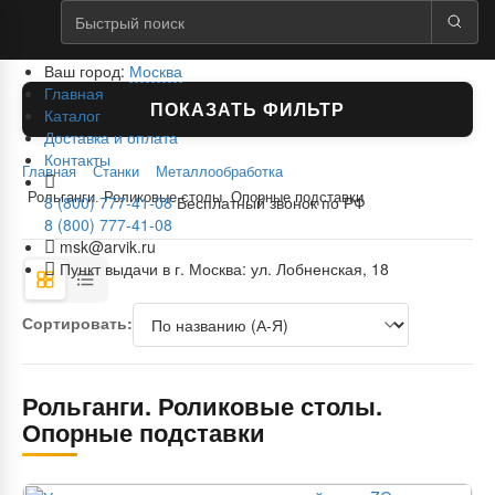
Ваш город:
Москва
Главная
ПОКАЗАТЬ ФИЛЬТР
Каталог
Доставка и оплата
Контакты
Главная
Станки
Металлообработка
Рольганги. Роликовые столы. Опорные подставки
8 (800) 777-41-08
Бесплатный звонок по РФ
8 (800) 777-41-08
msk@arvik.ru
Пункт выдачи в г. Москва: ул. Лобненская, 18
Сортировать:
Рольганги. Роликовые столы.
Опорные подставки