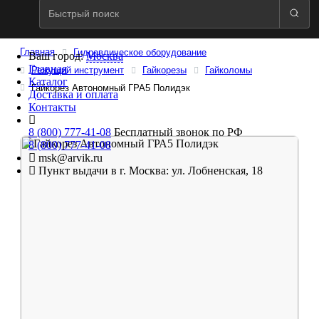
Главная
Гидравлическое оборудование
Ваш город:
Москва
Главная
Режущий инструмент
Гайкорезы
Гайколомы
Каталог
Гайкорез Автономный ГРА5 Полидэк
Доставка и оплата
Контакты
8 (800) 777-41-08
Бесплатный звонок по РФ
8 (800) 777-41-08
msk@arvik.ru
Пункт выдачи в г. Москва: ул. Лобненская, 18