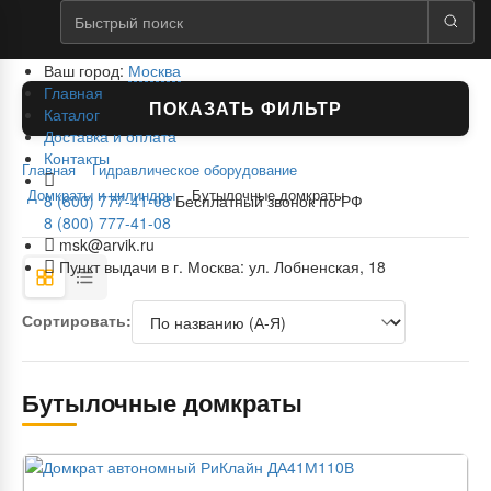
Ваш город:
Москва
Главная
ПОКАЗАТЬ ФИЛЬТР
Каталог
Доставка и оплата
Контакты
Главная
Гидравлическое оборудование
Домкраты и цилиндры
Бутылочные домкраты
8 (800) 777-41-08
Бесплатный звонок по РФ
8 (800) 777-41-08
msk@arvik.ru
Пункт выдачи в г. Москва: ул. Лобненская, 18
Сортировать:
Бутылочные домкраты