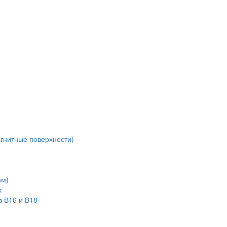
агнитные поверхности)
мм)
х
в В16 и В18