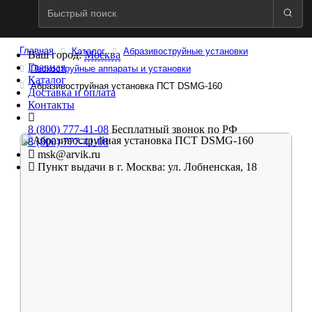
Главная
Каталог
Абразивоструйные установки
Ваш город:
Москва
Главная
Пескоструйные аппараты и установки
Каталог
Абразивоструйная установка ПСТ DSMG-160
Доставка и оплата
Контакты
8 (800) 777-41-08
Бесплатный звонок по РФ
8 (800) 777-41-08
msk@arvik.ru
Пункт выдачи в г. Москва: ул. Лобненская, 18